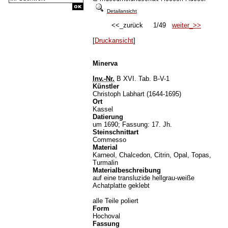
Detailansicht
<<_zurück 1/49
weiter_>>
[
Druckansicht
]
Minerva
Inv.-Nr.
B XVI. Tab. B-V-1
Künstler
Christoph Labhart (1644-1695)
Ort
Kassel
Datierung
um 1690; Fassung: 17. Jh.
Steinschnittart
Commesso
Material
Karneol, Chalcedon, Citrin, Opal, Topas,
Turmalin
Materialbeschreibung
auf eine transluzide hellgrau-weiße
Achatplatte geklebt
alle Teile poliert
Form
Hochoval
Fassung