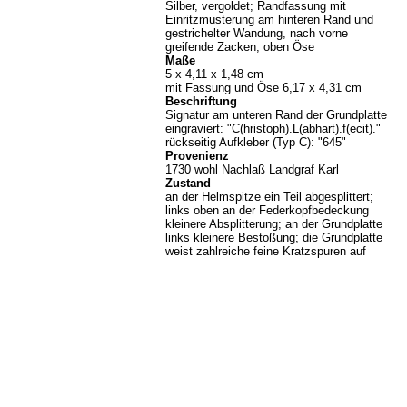
Silber, vergoldet; Randfassung mit
Einritzmusterung am hinteren Rand und
gestrichelter Wandung, nach vorne
greifende Zacken, oben Öse
Maße
5 x 4,11 x 1,48 cm
mit Fassung und Öse 6,17 x 4,31 cm
Beschriftung
Signatur am unteren Rand der Grundplatte
eingraviert: "C(hristoph).L(abhart).f(ecit)."
rückseitig Aufkleber (Typ C): "645"
Provenienz
1730 wohl Nachlaß Landgraf Karl
Zustand
an der Helmspitze ein Teil abgesplittert;
links oben an der Federkopfbedeckung
kleinere Absplitterung; an der Grundplatte
links kleinere Bestoßung; die Grundplatte
weist zahlreiche feine Kratzspuren auf