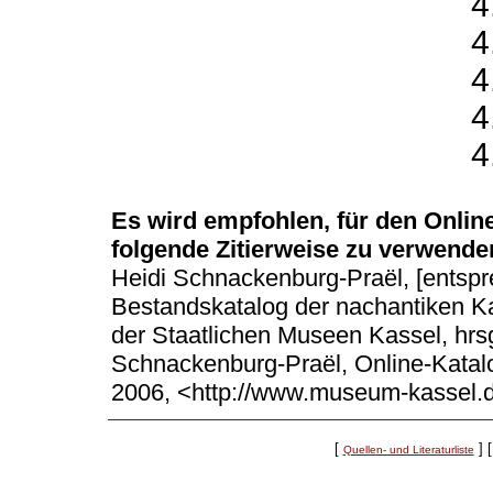
4
4
4
4
4
Es wird empfohlen, für den Onli
folgende Zitierweise zu verwende
Heidi Schnackenburg-Praël, [entsprec
Bestandskatalog der nachantiken 
der Staatlichen Museen Kassel, hrs
Schnackenburg-Praël, Online-Katal
2006, <http://www.museum-kassel.
[
]
[
Quellen- und Literaturliste