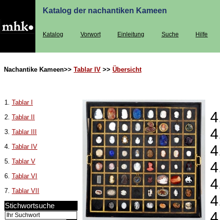
Katalog der nachantiken Kameen
Katalog
Vorwort
Einleitung
Suche
Hilfe
Nachantike Kameen>>
Tablar IV
>>
Übersicht
1.
Tablar I
4
2.
Tablar II
4
3.
Tablar III
4
4.
Tablar IV
5.
Tablar V
4
6.
Tablar VI
4
7.
Tablar VII
4
Stichwortsuche
4