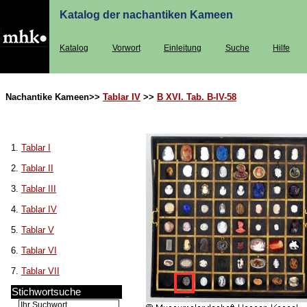
Katalog der nachantiken Kameen
Katalog
Vorwort
Einleitung
Suche
Hilfe
Nachantike Kameen>>
Tablar IV
>>
B XVI. Tab. B-IV-58
1.
Tablar I
2.
Tablar II
3.
Tablar III
4.
Tablar IV
5.
Tablar V
6.
Tablar VI
7.
Tablar VII
Stichwortsuche