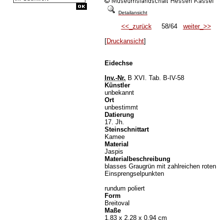
Detailansicht
<<_zurück
58/64
weiter_>>
[
Druckansicht
]
Eidechse
Inv.-Nr.
B XVI. Tab. B-IV-58
Künstler
unbekannt
Ort
unbestimmt
Datierung
17. Jh.
Steinschnittart
Kamee
Material
Jaspis
Materialbeschreibung
blasses Graugrün mit zahlreichen roten
Einsprengselpunkten
rundum poliert
Form
Breitoval
Maße
1,83 x 2,28 x 0,94 cm