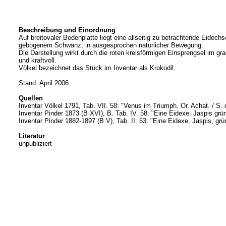
Beschreibung und Einordnung
Auf breitovaler Bodenplatte liegt eine allseitig zu betrachtende Eide
gebogenem Schwanz, in ausgesprochen natürlicher Bewegung.
Die Darstellung wirkt durch die roten kreisförmigen Einsprengsel im gr
und kraftvoll.
Völkel bezeichnet das Stück im Inventar als Krokodil.
Stand: April 2006
Quellen
Inventar Völkel 1791, Tab. VII. 58: "Venus im Triumph. Or. Achat. / S. die
Inventar Pinder 1873 (B XVI), B. Tab. IV. 58: "Eine Eidexe. Jaspis grün
Inventar Pinder 1882-1897 (B V), Tab. II. 53: "Eine Eidexe. Jaspis, grün
Literatur
unpubliziert