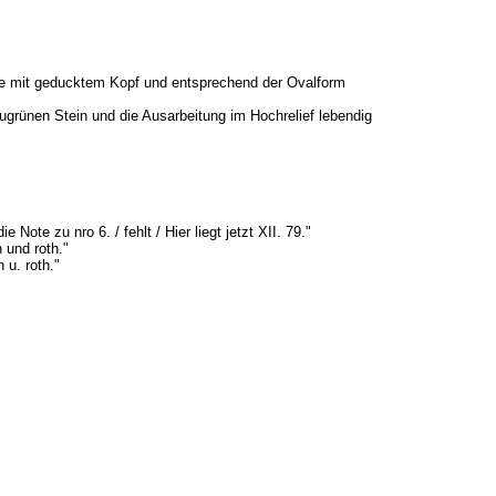
chse mit geducktem Kopf und entsprechend der Ovalform
augrünen Stein und die Ausarbeitung im Hochrelief lebendig
 Note zu nro 6. / fehlt / Hier liegt jetzt XII. 79."
 und roth."
 u. roth."